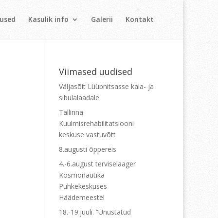
vused
Kasulik info
Galerii
Kontakt
Viimased uudised
Väljasõit Lüübnitsasse kala- ja
sibulalaadale
Tallinna
Kuulmisrehabilitatsiooni
keskuse vastuvõtt
8.augusti õppereis
4.-6.august terviselaager
Kosmonautika
Puhkekeskuses
Häädemeestel
18.-19.juuli. “Unustatud