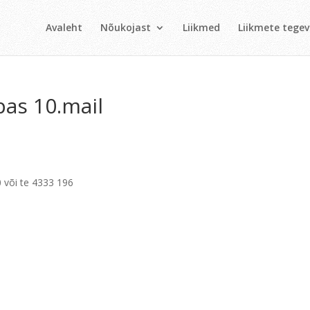
Avaleht
Nõukojast
Liikmed
Liikmete tege
pas 10.mail
20 või te 4333 196