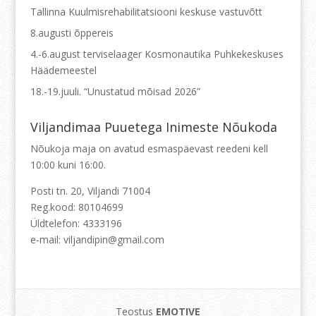
Tallinna Kuulmisrehabilitatsiooni keskuse vastuvõtt
8.augusti õppereis
4.-6.august terviselaager Kosmonautika Puhkekeskuses
Häädemeestel
18.-19.juuli. “Unustatud mõisad 2026”
Viljandimaa Puuetega Inimeste Nõukoda
Nõukoja maja on avatud esmaspäevast reedeni kell
10:00 kuni 16:00.
Posti tn. 20, Viljandi 71004
Reg.kood: 80104699
Üldtelefon: 4333196
e-mail: viljandipin@gmail.com
Teostus
EMOTIVE